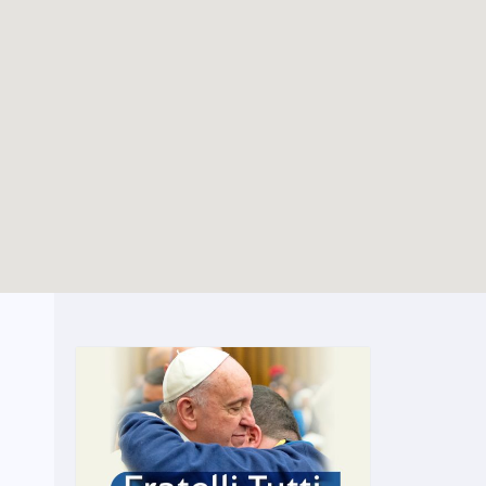
JMJ Séoul 2027
TOUTES LES ACTIVITÉS
TOUTES LES ACTUALITÉS
28-07-2027
Enable map filtering