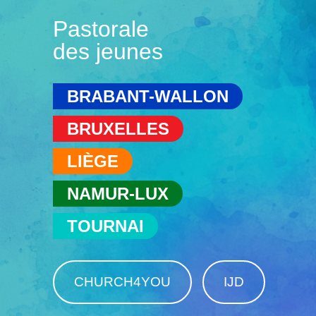
Pastorale
des jeunes
BRABANT-WALLON
BRUXELLES
LIÈGE
NAMUR-LUX
TOURNAI
CHURCH4YOU
IJD