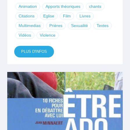
Animation
Apports théoriques
chants
Citations
Eglise
Film
Livres
Multimedias
Prières
Sexualité
Textes
Vidéos
Violence
PLUS D'INFOS