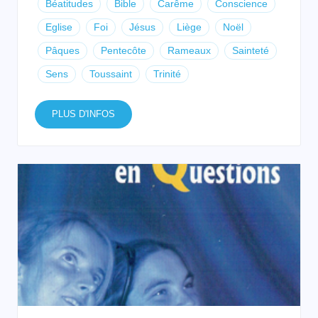
Béatitudes
Bible
Carême
Conscience
Eglise
Foi
Jésus
Liège
Noël
Pâques
Pentecôte
Rameaux
Sainteté
Sens
Toussaint
Trinité
PLUS D'INFOS