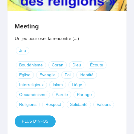
Meeting
Un jeu pour oser la rencontre (...)
Jeu
Bouddhisme
Coran
Dieu
Écoute
Eglise
Evangile
Foi
Identité
Interreligieux
Islam
Liège
Oecuménisme
Parole
Partage
Religions
Respect
Solidarité
Valeurs
PLUS D'INFOS