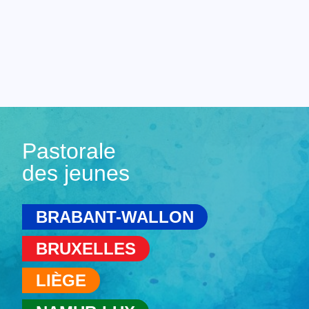
Pastorale
des jeunes
BRABANT-WALLON
BRUXELLES
LIÈGE