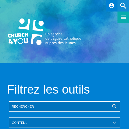
account_circle
Filtrez les outils