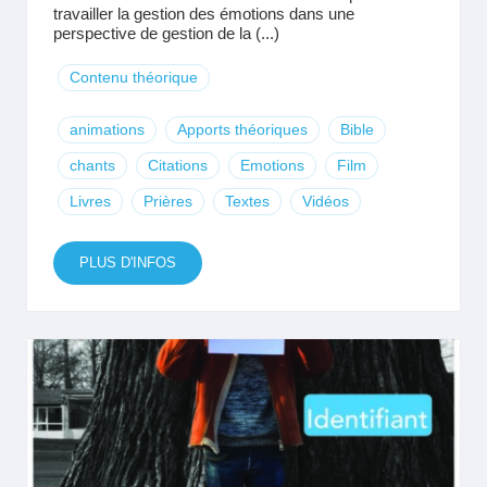
travailler la gestion des émotions dans une
perspective de gestion de la (...)
Contenu théorique
animations
Apports théoriques
Bible
chants
Citations
Emotions
Film
Livres
Prières
Textes
Vidéos
PLUS D'INFOS