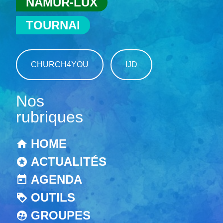
NAMUR-LUX
TOURNAI
CHURCH4YOU
IJD
Nos
rubriques
HOME
ACTUALITÉS
AGENDA
OUTILS
GROUPES