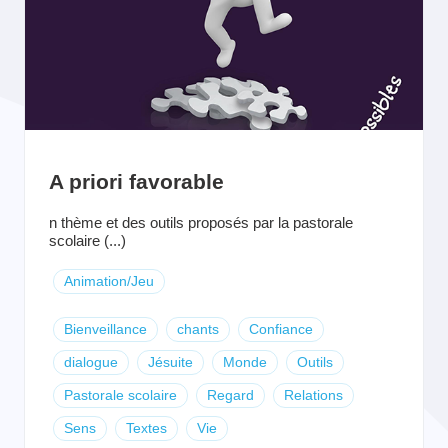
A priori favorable
n thème et des outils proposés par la pastorale
scolaire (...)
Animation/Jeu
Bienveillance
chants
Confiance
dialogue
Jésuite
Monde
Outils
Pastorale scolaire
Regard
Relations
Sens
Textes
Vie