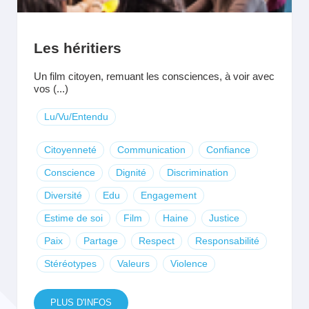
Les héritiers
Un film citoyen, remuant les consciences, à voir avec
vos (...)
Lu/Vu/Entendu
Citoyenneté
Communication
Confiance
Conscience
Dignité
Discrimination
Diversité
Edu
Engagement
Estime de soi
Film
Haine
Justice
Paix
Partage
Respect
Responsabilité
Stéréotypes
Valeurs
Violence
PLUS D'INFOS