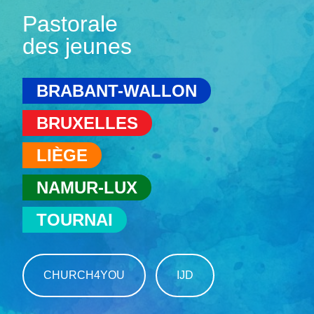
Pastorale
des jeunes
BRABANT-WALLON
BRUXELLES
LIÈGE
NAMUR-LUX
TOURNAI
CHURCH4YOU
IJD