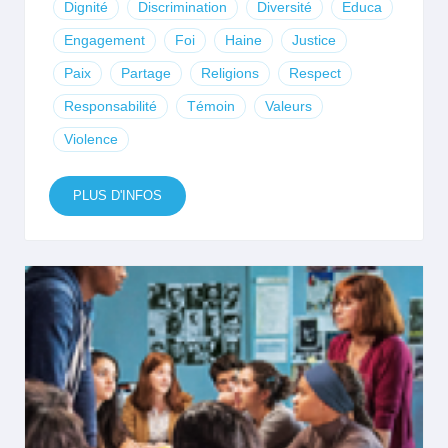
Dignité
Discrimination
Diversité
Educa
Engagement
Foi
Haine
Justice
Paix
Partage
Religions
Respect
Responsabilité
Témoin
Valeurs
Violence
PLUS D'INFOS