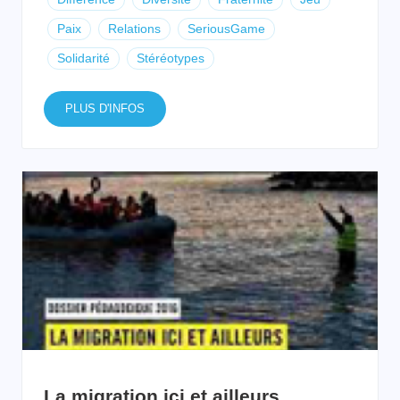
Paix
Relations
SeriousGame
Solidarité
Stéréotypes
PLUS D'INFOS
La migration ici et ailleurs