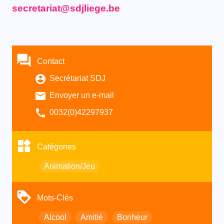
secretariat@sdjliege.be
Contact
Secrétariat SDJ
Envoyer un e-mail
0032(0)42297937
Catégories
Animation/Jeu
Mots-Clés
Alcool
Amitié
Bonheur