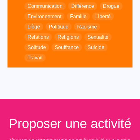
Communication
Différence
Drogue
Environnement
Famille
Liberté
Liège
Politique
Racisme
Relations
Religions
Sexualité
Solitude
Souffrance
Suicide
Travail
Proposer une activité