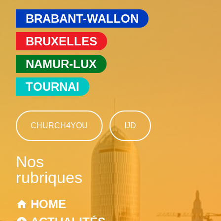
BRABANT-WALLON
BRUXELLES
NAMUR-LUX
TOURNAI
CHURCH4YOU
IJD
Nos
rubriques
HOME