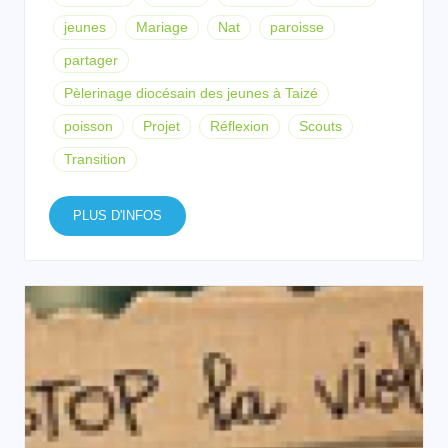
jeunes
Mariage
Nat
paroisse
partager
Pèlerinage diocésain des jeunes à Taizé
poisson
Projet
Réflexion
Scouts
Transition
PLUS D'INFOS