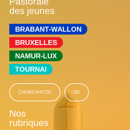
Pastorale
des jeunes
BRABANT-WALLON
BRUXELLES
NAMUR-LUX
TOURNAI
CHURCH4YOU
IJD
Nos
rubriques