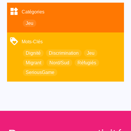
Catégories
Jeu
Mots-Clés
Dignité
Discrimination
Jeu
Migrant
Nord/Sud
Réfugiés
SeriousGame