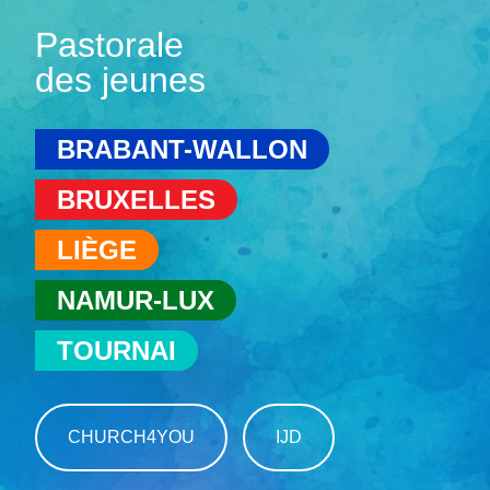
Pastorale
des jeunes
BRABANT-WALLON
BRUXELLES
LIÈGE
NAMUR-LUX
TOURNAI
CHURCH4YOU
IJD