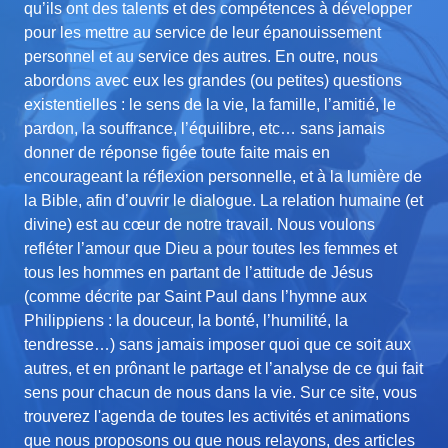
qu’ils ont des talents et des compétences à développer
pour les mettre au service de leur épanouissement
personnel et au service des autres. En outre, nous
abordons avec eux les grandes (ou petites) questions
existentielles : le sens de la vie, la famille, l’amitié, le
pardon, la souffrance, l’équilibre, etc… sans jamais
donner de réponse figée toute faite mais en
encourageant la réflexion personnelle, et à la lumière de
la Bible, afin d’ouvrir le dialogue. La relation humaine (et
divine) est au cœur de notre travail. Nous voulons
refléter l’amour que Dieu a pour toutes les femmes et
tous les hommes en partant de l’attitude de Jésus
(comme décrite par Saint Paul dans l’hymne aux
Philippiens : la douceur, la bonté, l’humilité, la
tendresse…) sans jamais imposer quoi que ce soit aux
autres, et en prônant le partage et l’analyse de ce qui fait
sens pour chacun de nous dans la vie. Sur ce site, vous
trouverez l'agenda de toutes les activités et animations
que nous proposons ou que nous relayons, des articles