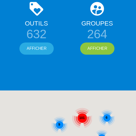
OUTILS
GROUPES
632
264
AFFICHER
AFFICHER
6
101
9