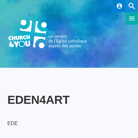
account_circle
EDEN4ART
EDE