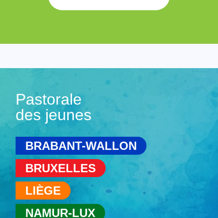
Pastorale
des jeunes
BRABANT-WALLON
BRUXELLES
LIÈGE
NAMUR-LUX