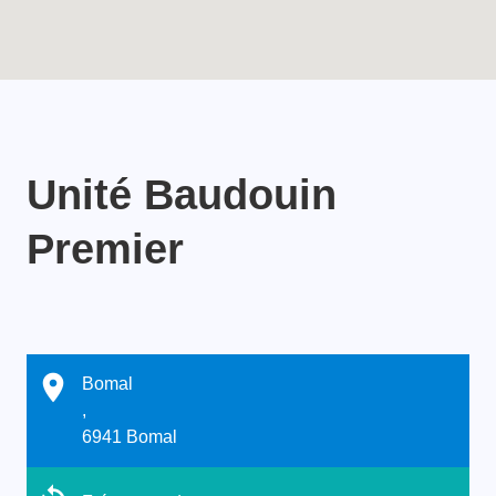
Unité Baudouin
Premier
Bomal
,
6941 Bomal