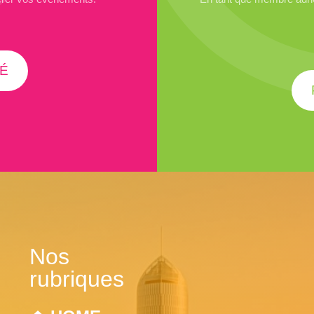
É
Nos
rubriques