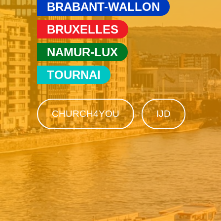
BRABANT-WALLON
BRUXELLES
NAMUR-LUX
TOURNAI
CHURCH4YOU
IJD