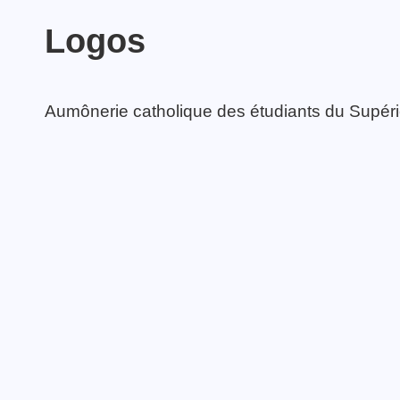
Logos
TOUTES LES ACTIVITÉS
Aumônerie catholique des étudiants du Supéri
Guerrier·e de la Paix
TOUTES LES ACTUALITÉS