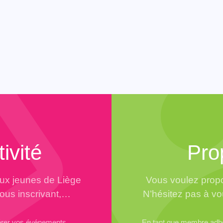
ivité
Pro
aux jeunes de Liège
Vous voulez propo
vous inscrivant,…
N’hésitez pas à vo
érer vos événements.
En tant que membre adhér