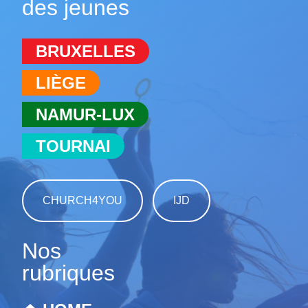
des jeunes
BRUXELLES
LIÈGE
NAMUR-LUX
TOURNAI
CHURCH4YOU
IJD
Nos
rubriques