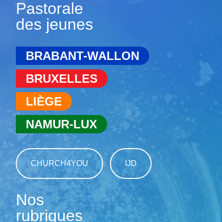
Pastorale
des jeunes
BRABANT-WALLON
BRUXELLES
LIÈGE
NAMUR-LUX
CHURCH4YOU
IJD
Nos
rubriques