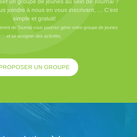
er un groupe de jeunes au sein de Tournai ?
us joindre à nous en vous inscrivant, … C’est
simple et gratuit!
rent de Tournai vous pourrez gérer votre groupe de jeunes
et lui assigner des activités.
PROPOSER UN GROUPE