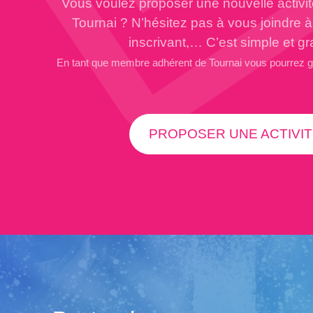
Vous voulez proposer une nouvelle activi
Tournai ? N’hésitez pas à vous joindre 
inscrivant,… C’est simple et gra
En tant que membre adhérent de Tournai vous pourrez 
PROPOSER UNE ACTIVIT