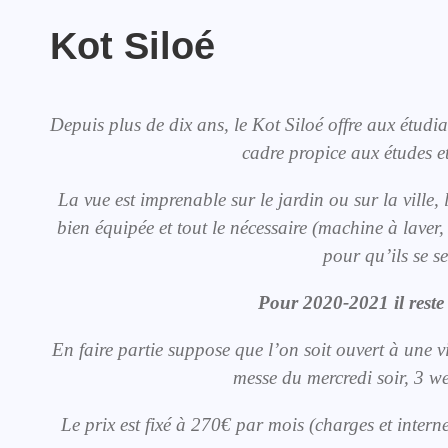
Kot Siloé
Depuis plus de dix ans, le Kot Siloé offre aux étud
TOUTES LES ACTIVITÉS
Création d’un groupe
TOUTES LES ACTUALITÉS
cadre propice aux études e
WhatsApp pour les
jeunes pros du Bw
La vue est imprenable sur le jardin ou sur la ville, 
bien équipée et tout le nécessaire (machine à laver, 
pour qu’ils se s
Pour 2020-2021 il reste 
En faire partie suppose que l’on soit ouvert à une 
messe du mercredi soir, 3 
Le prix est fixé à 270€ par mois (charges et intern