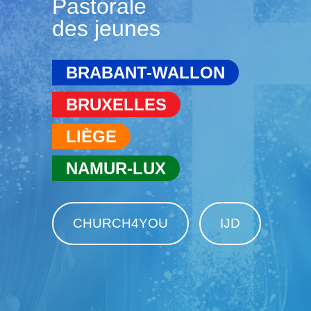
Pastorale
des jeunes
BRABANT-WALLON
BRUXELLES
LIÈGE
NAMUR-LUX
CHURCH4YOU
IJD