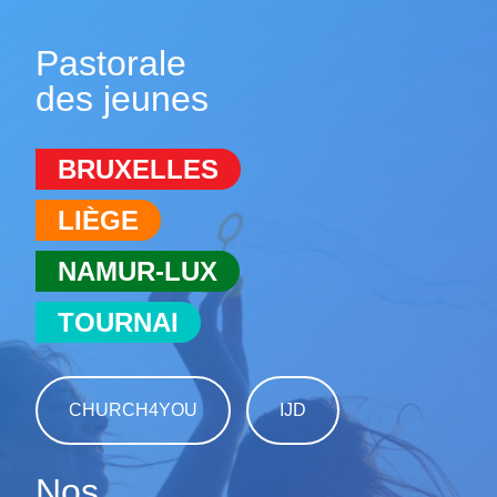
Pastorale
des jeunes
BRUXELLES
LIÈGE
NAMUR-LUX
TOURNAI
CHURCH4YOU
IJD
Nos