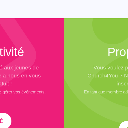
ivité
Pro
té aux jeunes de
Vous voulez p
e à nous en vous
Church4You ? N’
tuit !
inscr
z gérer vos événements.
En tant que membre adh
É