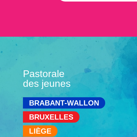
Pastorale
des jeunes
BRABANT-WALLON
BRUXELLES
LIÈGE