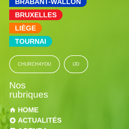
BRABANT-WALLON
BRUXELLES
LIÈGE
TOURNAI
CHURCH4YOU
IJD
Nos
rubriques
HOME
ACTUALITÉS