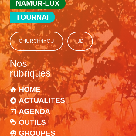
NAMUR-LUX
TOURNAI
CHURCH4YOU
IJD
Nos
rubriques
HOME
ACTUALITÉS
AGENDA
OUTILS
GROUPES