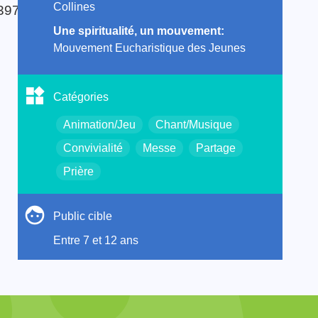
Collines
1397531487/
Une spiritualité, un mouvement:
Mouvement Eucharistique des Jeunes
Catégories
Animation/Jeu
Chant/Musique
Convivialité
Messe
Partage
Prière
Public cible
Entre 7 et 12 ans