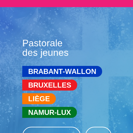
Pastorale
des jeunes
BRABANT-WALLON
BRUXELLES
LIÈGE
NAMUR-LUX