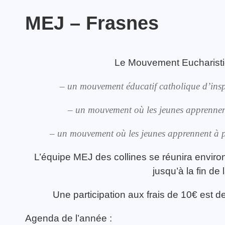
MEJ – Frasnes
Le Mouvement Eucharisti
TOUTES LES ACTIVITÉS
Création d’un groupe
TOUTES LES ACTUALITÉS
WhatsApp pour les
– un mouvement éducatif catholique d’insp
jeunes pros du Bw
– un mouvement où les jeunes apprennent à 
– un mouvement où les jeunes apprennent à pre
L’équipe MEJ des collines se réunira enviro
jusqu’à la fin de
Une participation aux frais de 10€ est 
Agenda de l’année :