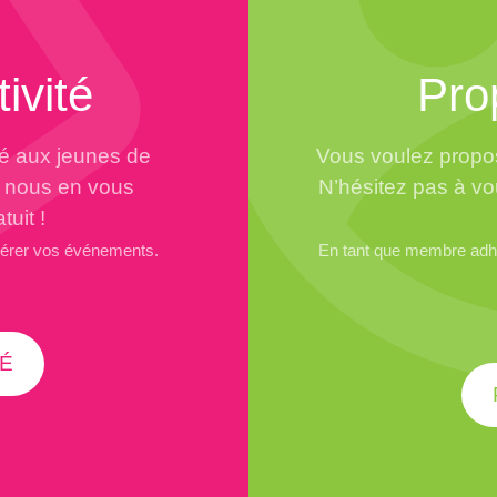
ivité
Pro
té aux jeunes de
Vous voulez propos
à nous en vous
N’hésitez pas à vo
tuit !
gérer vos événements.
En tant que membre adhé
É