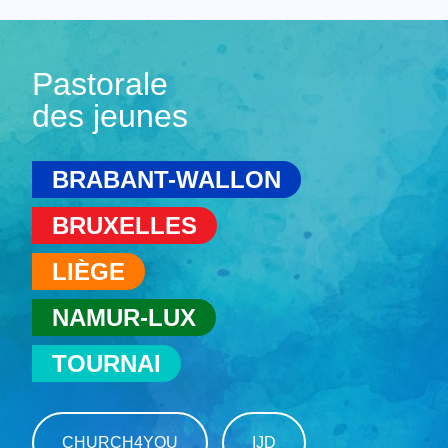
Pastorale
des jeunes
BRABANT-WALLON
BRUXELLES
LIÈGE
NAMUR-LUX
TOURNAI
CHURCH4YOU
IJD