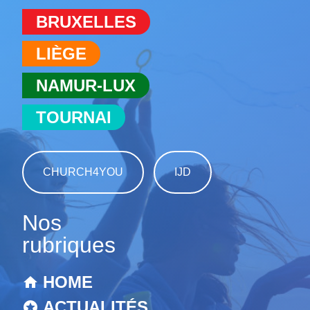
BRUXELLES
LIÈGE
NAMUR-LUX
TOURNAI
CHURCH4YOU
IJD
Nos
rubriques
HOME
ACTUALITÉS