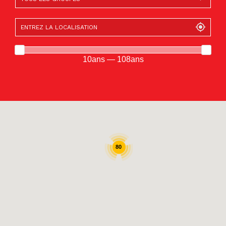
10ans — 108ans
80