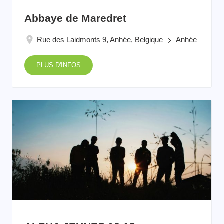
Abbaye de Maredret
Rue des Laidmonts 9, Anhée, Belgique
Anhée
keyboard_arrow_right
PLUS D'INFOS