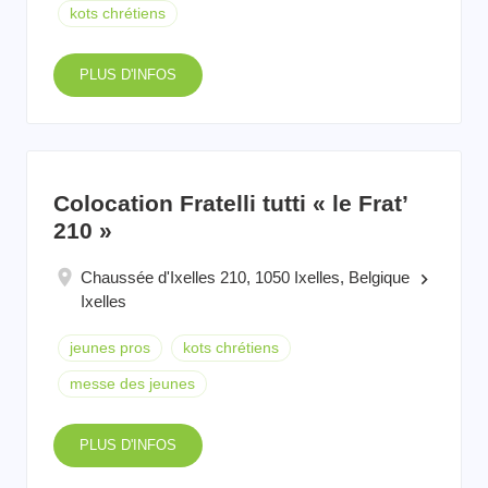
kots chrétiens
PLUS D'INFOS
Colocation Fratelli tutti « le Frat’
210 »
Chaussée d'Ixelles 210, 1050 Ixelles, Belgique
keyboard_arrow_right
Ixelles
jeunes pros
kots chrétiens
messe des jeunes
PLUS D'INFOS