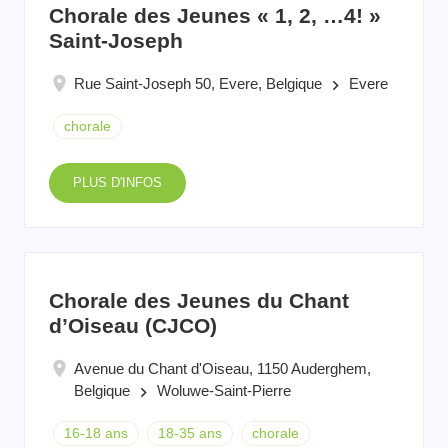
Chorale des Jeunes « 1, 2, …4! »
Saint-Joseph
Rue Saint-Joseph 50, Evere, Belgique
Evere
keyboard_arrow_right
chorale
PLUS D'INFOS
Chorale des Jeunes du Chant
d’Oiseau (CJCO)
Avenue du Chant d'Oiseau, 1150 Auderghem,
Belgique
Woluwe-Saint-Pierre
keyboard_arrow_right
16-18 ans
18-35 ans
chorale