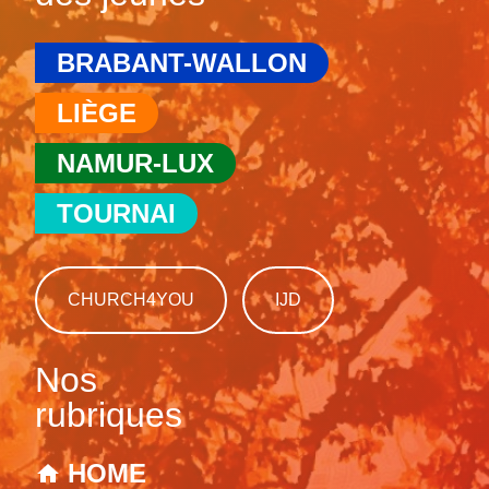
BRABANT-WALLON
LIÈGE
NAMUR-LUX
TOURNAI
CHURCH4YOU
IJD
Nos
rubriques
HOME