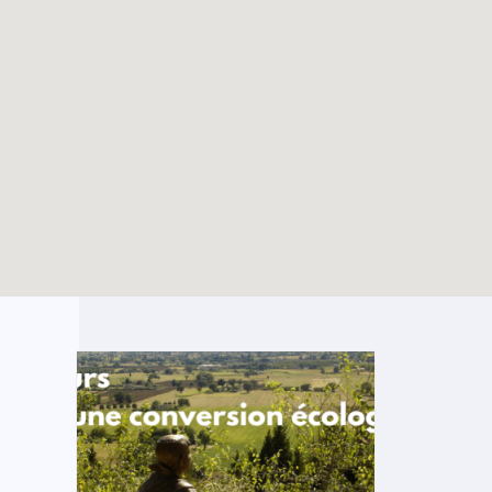
Les 800 ans de
TOUTES LES ACTUALITÉS
l’église Saint-Nicolas
avec les jeunes de la
Hulpe
Enable map filtering