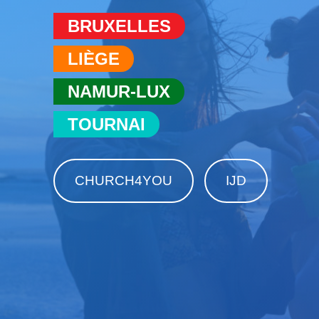
BRUXELLES
LIÈGE
NAMUR-LUX
TOURNAI
CHURCH4YOU
IJD