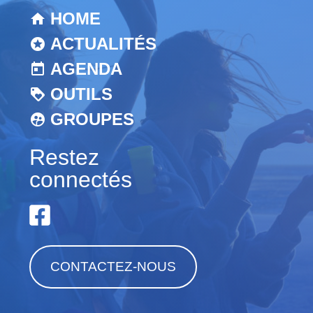
HOME
ACTUALITÉS
AGENDA
OUTILS
GROUPES
Restez
connectés
CONTACTEZ-NOUS