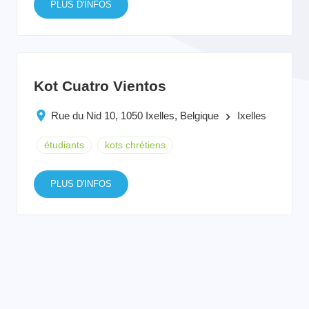
PLUS D'INFOS
Kot Cuatro Vientos
Rue du Nid 10, 1050 Ixelles, Belgique
Ixelles
keyboard_arrow_right
étudiants
kots chrétiens
PLUS D'INFOS