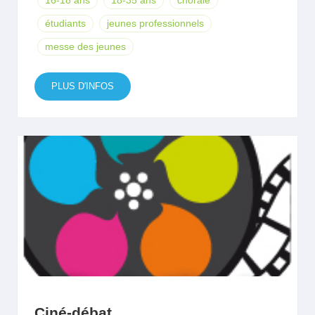
16-18 ans
18-35 ans
chorale
étudiants
jeunes professionnels
messe des jeunes
PLUS D'INFOS
Ciné-débat