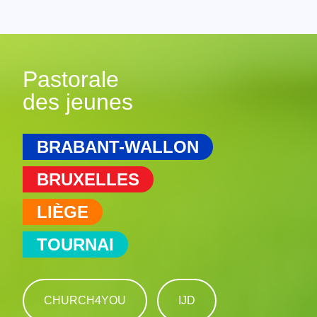
Pastorale
des jeunes
BRABANT-WALLON
BRUXELLES
LIÈGE
TOURNAI
CHURCH4YOU
IJD