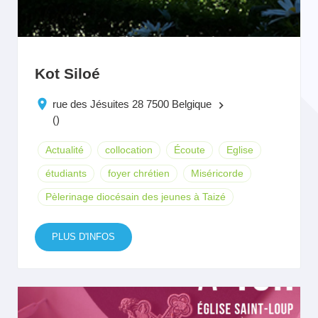
Kot Siloé
rue des Jésuites 28 7500 Belgique
keyboard_arrow_right
()
Actualité
collocation
Écoute
Eglise
étudiants
foyer chrétien
Miséricorde
Pèlerinage diocésain des jeunes à Taizé
PLUS D'INFOS