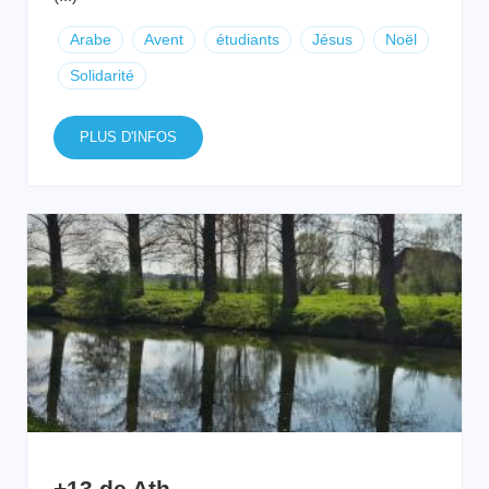
Arabe
Avent
étudiants
Jésus
Noël
Solidarité
PLUS D'INFOS
+13 de Ath