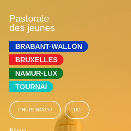
Pastorale
des jeunes
BRABANT-WALLON
BRUXELLES
NAMUR-LUX
TOURNAI
CHURCH4YOU
IJD