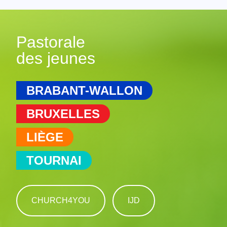
Pastorale
des jeunes
BRABANT-WALLON
BRUXELLES
LIÈGE
TOURNAI
CHURCH4YOU
IJD