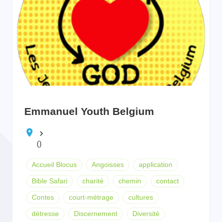
Emmanuel Youth Belgium
keyboard_arrow_right
()
Accueil Blocus
Angoisses
application
Bible Safari
charité
chemin
contact
Contes
court-métrage
cultures
détresse
Discernement
Diversité