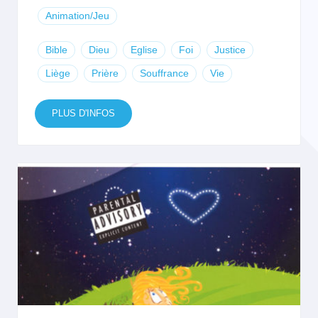
Animation/Jeu
Bible
Dieu
Eglise
Foi
Justice
Liège
Prière
Souffrance
Vie
PLUS D'INFOS