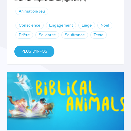
Animation/Jeu
Conscience
Engagement
Liège
Noël
Prière
Solidarité
Souffrance
Texte
PLUS D'INFOS