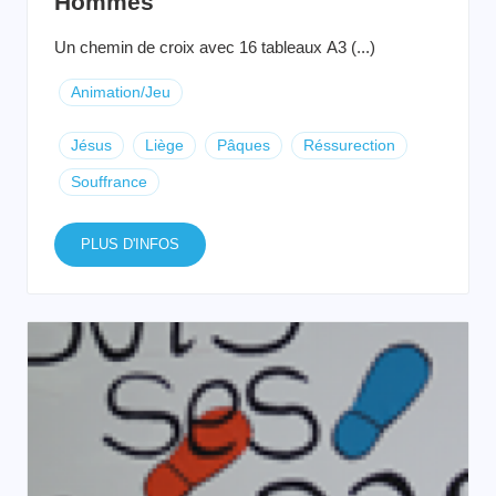
Hommes
Un chemin de croix avec 16 tableaux A3 (...)
Animation/Jeu
Jésus
Liège
Pâques
Réssurection
Souffrance
PLUS D'INFOS