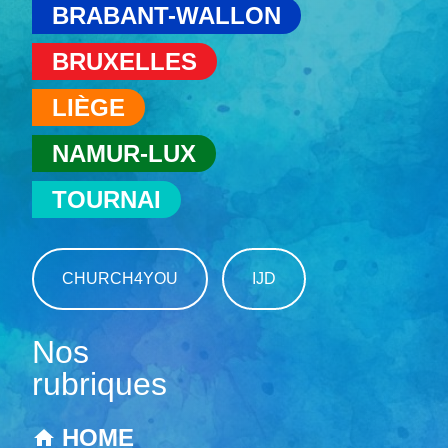
BRABANT-WALLON
BRUXELLES
LIÈGE
NAMUR-LUX
TOURNAI
CHURCH4YOU
IJD
Nos
rubriques
HOME