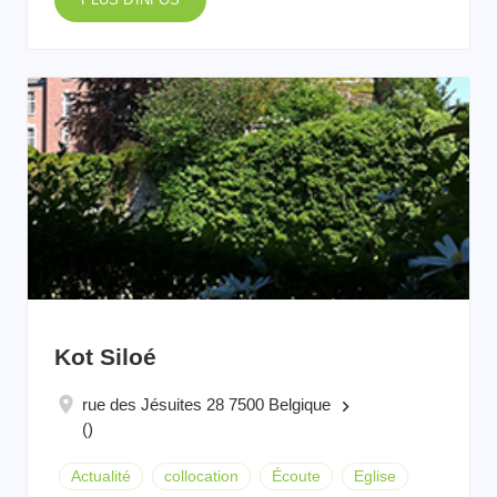
Kot Siloé
rue des Jésuites 28 7500 Belgique
keyboard_arrow_right
()
Actualité
collocation
Écoute
Eglise