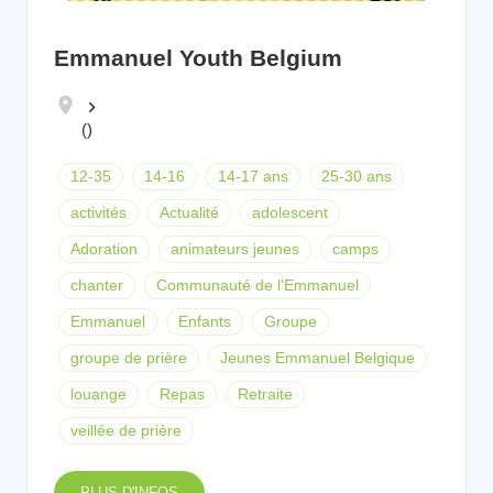
Emmanuel Youth Belgium
keyboard_arrow_right
()
12-35
14-16
14-17 ans
25-30 ans
activités
Actualité
adolescent
Adoration
animateurs jeunes
camps
chanter
Communauté de l'Emmanuel
Emmanuel
Enfants
Groupe
groupe de prière
Jeunes Emmanuel Belgique
louange
Repas
Retraite
veillée de prière
PLUS D'INFOS