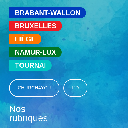
BRABANT-WALLON
BRUXELLES
LIÈGE
NAMUR-LUX
TOURNAI
CHURCH4YOU
IJD
Nos
rubriques