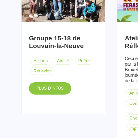
Groupe 15-18 de
Atel
Louvain-la-Neuve
Réfl
Ceci e
Actions
Amitié
Prière
par la
Bruxel
Réflexion
journé
de la j
PLUS D'INFOS
Anim
Cont
Cho
impr