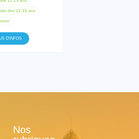
née 11-15 ans
née des 11-15 ans
exion
US D'INFOS
Nos