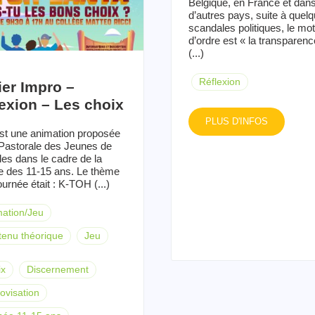
Belgique, en France et dan
d’autres pays, suite à quel
scandales politiques, le mot
d’ordre est « la transparenc
(...)
Réflexion
ier Impro –
exion – Les choix
PLUS D'INFOS
st une animation proposée
 Pastorale des Jeunes de
les dans le cadre de la
e des 11-15 ans. Le thème
ournée était : K-TOH (...)
ation/Jeu
enu théorique
Jeu
ix
Discernement
ovisation