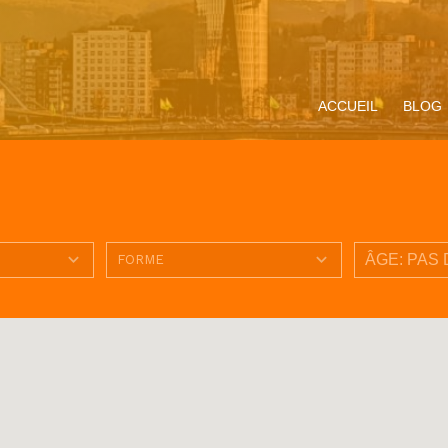
ACCUEIL
BLOG
ompagnement
Miracle Eucharistique
Présentation
Vivre le Jubilé 2025
Präsentati
ituel
& présence réelle
« Pèlerins
d’espérance » :
propositions pour les
jeunes