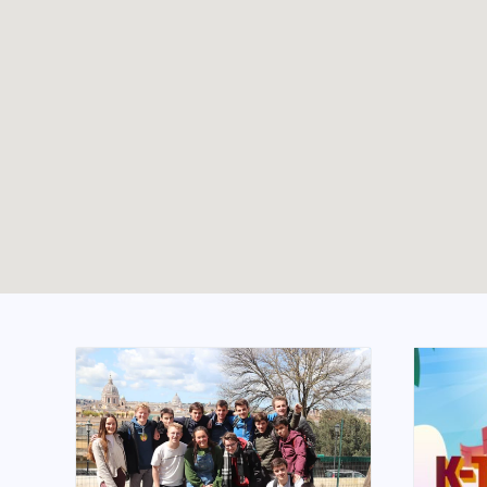
Guerrier·e de la Paix
TOUTES LES ACTUALITÉS
Enable map filtering