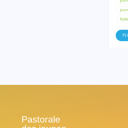
jour
jour
Réfl
PL
Pastorale