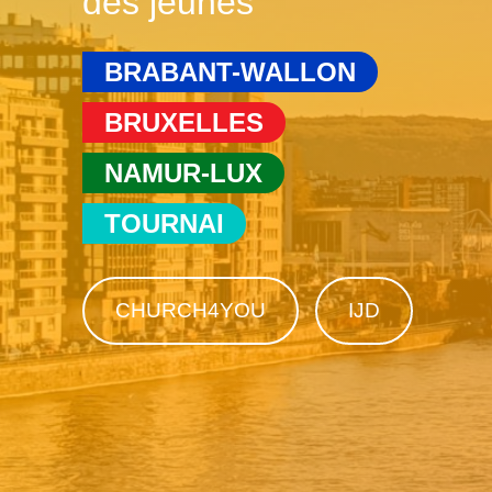
des jeunes
BRABANT-WALLON
BRUXELLES
NAMUR-LUX
TOURNAI
CHURCH4YOU
IJD