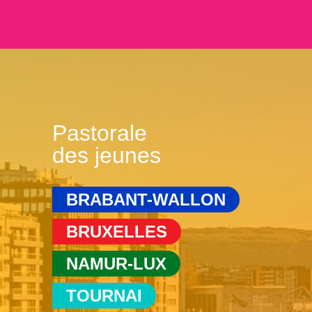
Pastorale
des jeunes
BRABANT-WALLON
BRUXELLES
NAMUR-LUX
TOURNAI