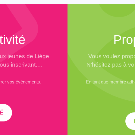
ivité
Pro
aux jeunes de Liège
Vous voulez propo
vous inscrivant,…
N’hésitez pas à vo
érer vos événements.
En tant que membre adhér
É