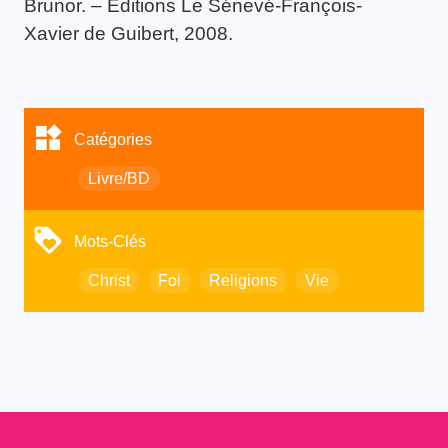
Brunor. – Editions Le Sénevé-François-
Xavier de Guibert, 2008.
Catégories
Livre/BD
Mots-Clés
Christ
Foi
Religions
Vie