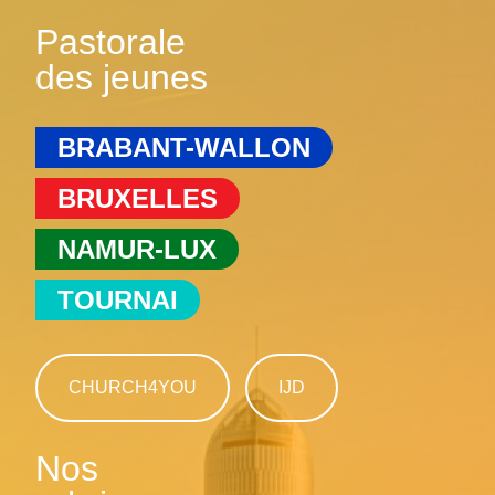
Pastorale
des jeunes
BRABANT-WALLON
BRUXELLES
NAMUR-LUX
TOURNAI
CHURCH4YOU
IJD
Nos