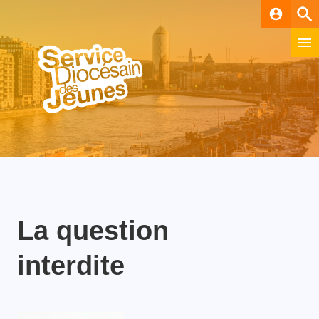
account_circle
La question
interdite