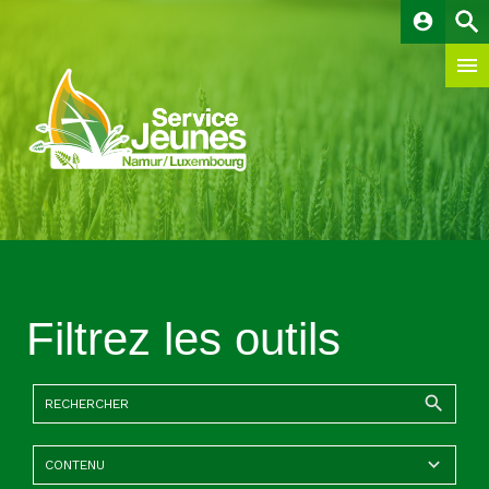
account_circle
Filtrez les outils