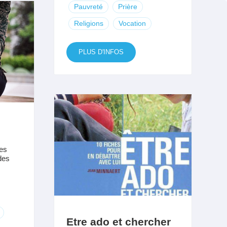
Pauvreté
Prière
Religions
Vocation
PLUS D'INFOS
pes
des
Etre ado et chercher