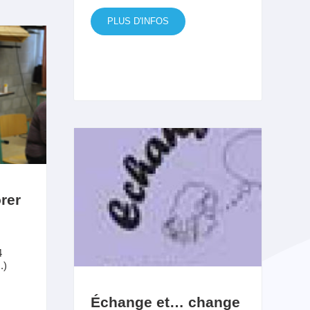
PLUS D'INFOS
rer
4
.)
Échange et… change