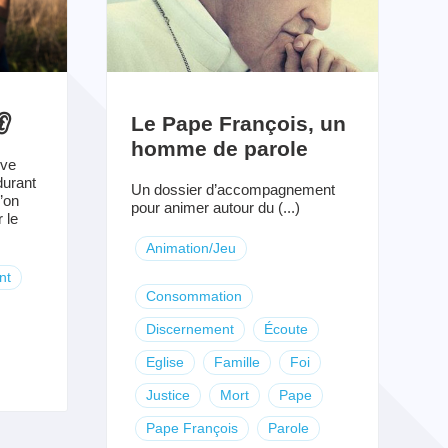
👂
Le Pape François, un
homme de parole
uve
durant
Un dossier d’accompagnement
’on
pour animer autour du (...)
 le
Animation/Jeu
nt
Consommation
Discernement
Écoute
Eglise
Famille
Foi
Justice
Mort
Pape
Pape François
Parole