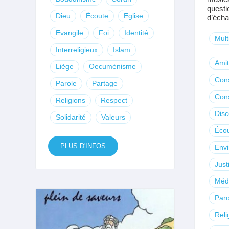
questi
Dieu
Écoute
Eglise
d’écha
Evangile
Foi
Identité
Mult
Interreligieux
Islam
Amit
Liège
Oecuménisme
Con
Parole
Partage
Con
Religions
Respect
Dis
Solidarité
Valeurs
Éco
PLUS D'INFOS
Env
Just
Méd
Paro
Reli