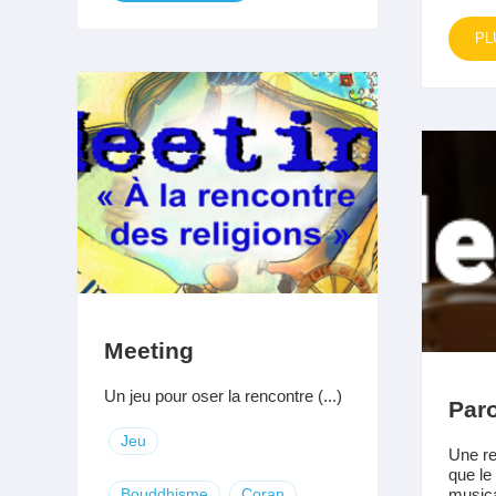
PL
Meeting
Un jeu pour oser la rencontre (...)
Paro
Jeu
Une re
que le 
Bouddhisme
Coran
musica