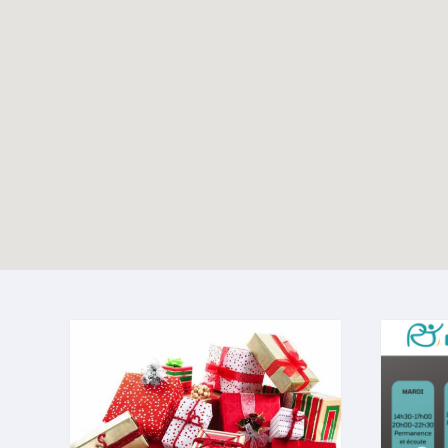
Écho du pélé jeunes
TOUTES LES ACTUALITÉS
Lourdes 2024
Enable map filtering