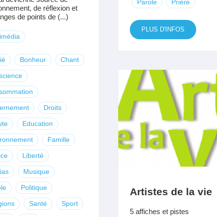
Parole
Prière
onnement, de réflexion et
nges de points de (...)
PLUS D'INFOS
imédia
ié
Bonheur
Chant
science
sommation
cernement
Droits
ute
Education
ironnement
Famille
ice
Liberté
ias
Musique
le
Politique
Artistes de la vie
gions
Santé
Sport
5 affiches et pistes