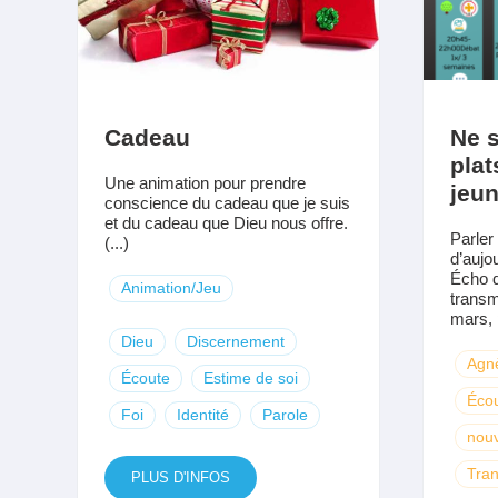
Cadeau
Ne 
plat
Une animation pour prendre
jeu
conscience du cadeau que je suis
et du cadeau que Dieu nous offre.
Parler
(...)
d’aujou
Écho d
Animation/Jeu
transm
mars, 
Dieu
Discernement
Agn
Écoute
Estime de soi
Éco
Foi
Identité
Parole
nouv
Tran
PLUS D'INFOS