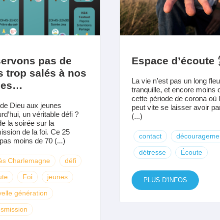
servons pas de
Espace d’écoute 
s trop salés à nos
La vie n’est pas un long fle
nes…
tranquille, et encore moins 
cette période de corona où l
 de Dieu aux jeunes
peut vite se laisser avoir par
rd’hui, un véritable défi ?
(...)
e la soirée sur la
ission de la foi. Ce 25
contact
décourageme
pas moins de 70 (...)
détresse
Écoute
ès Charlemagne
défi
ute
Foi
jeunes
PLUS D'INFOS
elle génération
smission