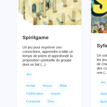
Spiritgame
Syf
Un jeu pour exprimer ses
convictions, apprendre à bâtir un
Un out
temps de prière et approfondir la
les je
proposition spirituelle du groupe
de cha
dont on fait (...)
des co
une (..
Jeu
Jeu
Amitié
Amour
Bible
Célébration
chants
Ado
Créativité
Dieu
Bon