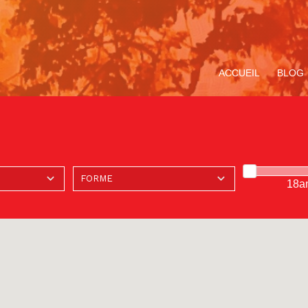
ACCUEIL
BLOG
18a
ompagnement
Avec Carlo Acutis. En
Le Service de la
Miracle Eucharistique
TOUS LE
V
ituel
route pour le Jubilé de
Pastorale des Jeunes
& présence réelle
«
l’Espérance
de Bruxelles
p