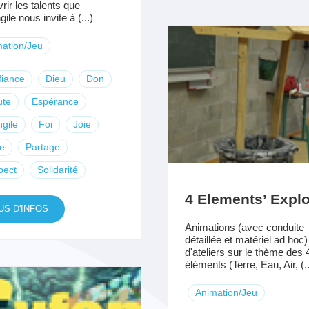
rir les talents que
ile nous invite à (...)
ation/Jeu
fiance
Dieu
Don
ute
Espérance
gile
Foi
Joie
e
Partage
pect
Solidarité
4 Elements’ Explo
US D'INFOS
Animations (avec conduite
détaillée et matériel ad hoc)
d'ateliers sur le thème des 
éléments (Terre, Eau, Air, (..
Animation/Jeu