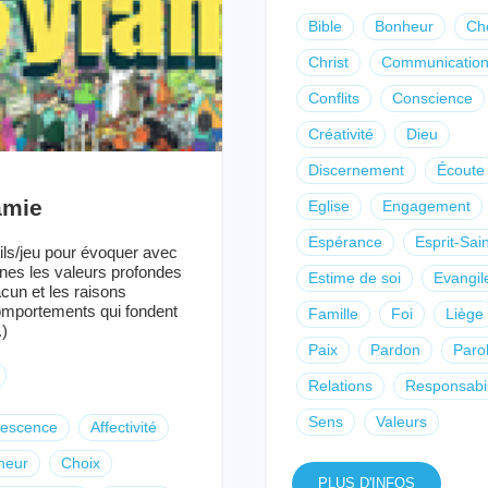
Bible
Bonheur
Ch
Christ
Communicatio
Conflits
Conscience
Créativité
Dieu
Discernement
Écoute
amie
Eglise
Engagement
Espérance
Esprit-Sain
ils/jeu pour évoquer avec
unes les valeurs profondes
Estime de soi
Evangil
cun et les raisons
mportements qui fondent
Famille
Foi
Liège
.)
Paix
Pardon
Paro
Relations
Responsabil
Sens
Valeurs
lescence
Affectivité
heur
Choix
PLUS D'INFOS