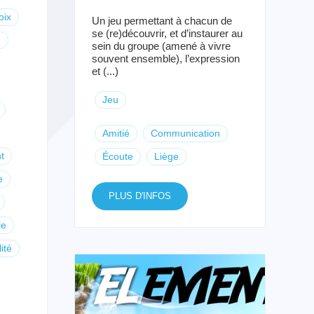
oix
Un jeu permettant à chacun de
se (re)découvrir, et d’instaurer au
n
sein du groupe (amené à vivre
souvent ensemble), l’expression
et (...)
Jeu
Amitié
Communication
t
Écoute
Liège
e
PLUS D'INFOS
le
ité