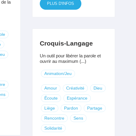
 de la
PLUS D'INFOS
ble
Croquis-Langage
e
ieu
Un outil pour libérer la parole et
ouvrir au maximum (...)
Animation/Jeu
ère
Amour
Créativité
Dieu
ens
Écoute
Espérance
Liège
Pardon
Partage
Rencontre
Sens
Solidarité