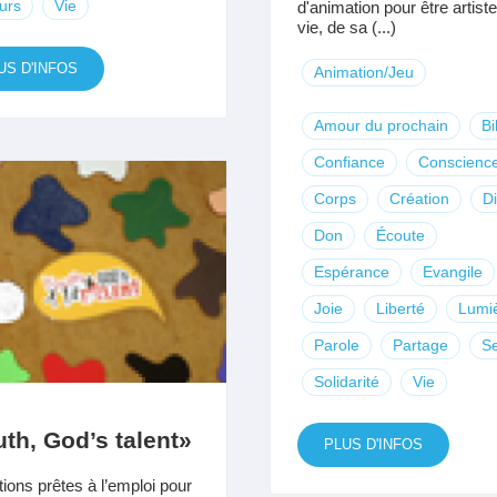
urs
Vie
d'animation pour être artiste
vie, de sa (...)
US D'INFOS
Animation/Jeu
Amour du prochain
Bi
Confiance
Conscienc
Corps
Création
D
Don
Écoute
Espérance
Evangile
Joie
Liberté
Lumi
Parole
Partage
S
Solidarité
Vie
th, God’s talent»
PLUS D'INFOS
ions prêtes à l’emploi pour