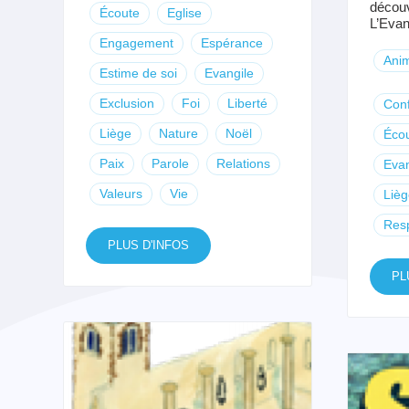
découv
Écoute
Eglise
L’Evang
Engagement
Espérance
Anim
Estime de soi
Evangile
Exclusion
Foi
Liberté
Con
Liège
Nature
Noël
Éco
Paix
Parole
Relations
Evan
Valeurs
Vie
Lièg
Res
PLUS D'INFOS
PL