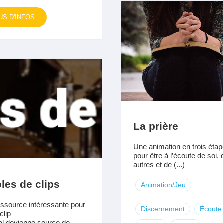
US D'INFOS
La prière
Une animation en trois éta
pour être à l’écoute de soi, 
autres et de (...)
les de clips
Animation/Jeu
ssource intéressante pour
Discernement
Écoute
clip
l devienne source de