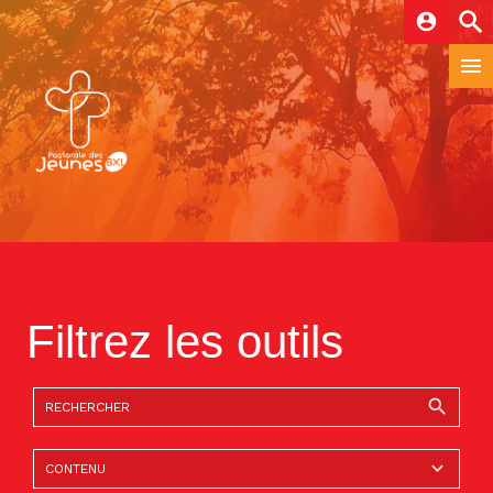
account_circle
Filtrez les outils