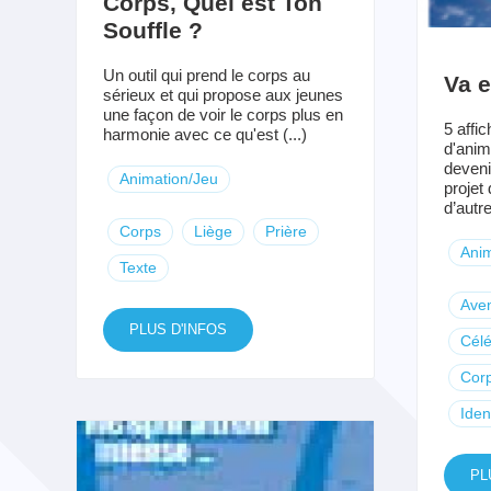
Corps, Quel est Ton
Souffle ?
Un outil qui prend le corps au
Va e
sérieux et qui propose aux jeunes
une façon de voir le corps plus en
5 affic
harmonie avec ce qu'est (...)
d'anim
deveni
Animation/Jeu
projet 
d’autre
Corps
Liège
Prière
Anim
Texte
Ave
PLUS D'INFOS
Célé
Cor
Iden
PL