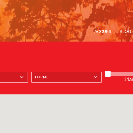
ACCUEIL
BLOG
14a
ompagnement
Avec Carlo Acutis. En
Le Service de la
Miracle Eucharistique
TOUS LE
V
ituel
route pour le Jubilé de
Pastorale des Jeunes
& présence réelle
«
l’Espérance
de Bruxelles
p