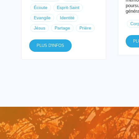
poursu
Écoute
Esprit-Saint
généra
Evangile
Identité
Cor
Jésus
Partage
Prière
PL
PLUS D'INFOS