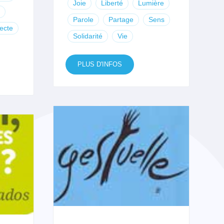
Joie
Liberté
Lumière
Parole
Partage
Sens
ecte
Solidarité
Vie
PLUS D'INFOS