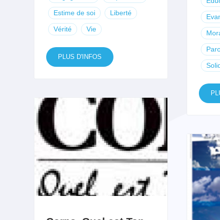
Educ
Estime de soi
Liberté
Evan
Vérité
Vie
Mor
Paro
PLUS D'INFOS
Soli
PL