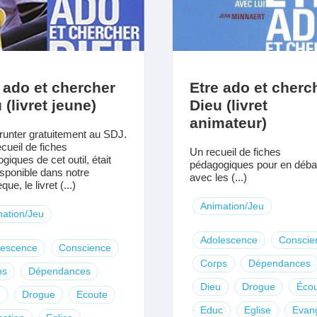
 ado et chercher
Etre ado et cherc
 (livret jeune)
Dieu (livret
animateur)
unter gratuitement au SDJ.
ecueil de fiches
Un recueil de fiches
giques de cet outil, était
pédagogiques pour en débat
isponible dans notre
avec les (...)
que, le livret (...)
Animation/Jeu
ation/Jeu
Adolescence
Conscie
lescence
Conscience
Corps
Dépendances
ps
Dépendances
Dieu
Drogue
Écou
u
Drogue
Ecoute
Educ
Eglise
Evang