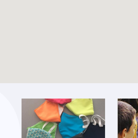
Écho du pélé jeunes
TOUTES LES ACTUALITÉS
Lourdes 2024
Enable map filtering