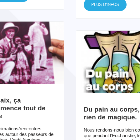
PLUS D'INFOS
aix, ça
mence tout de
Du pain au corps,
e
rien de magique.
imations/rencontres
Nous rendons-nous bien c
tes autour des passeurs de
que pendant l’Eucharistie, l
es. L’asbl Atoutage