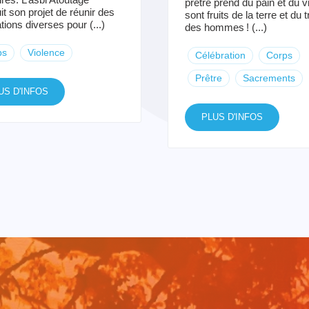
prêtre prend du pain et du vi
it son projet de réunir des
sont fruits de la terre et du t
tions diverses pour (...)
des hommes ! (...)
ps
Violence
Célébration
Corps
Prêtre
Sacrements
US D'INFOS
PLUS D'INFOS