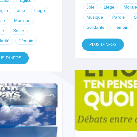
ation
Eglise
Joie
Liège
Morale
gile
Joie
Liège
Musique
Parole
S
ale
Musique
Solidarité
Témoin
le
Secte
darité
Témoin
PLUS D'INFOS
US D'INFOS