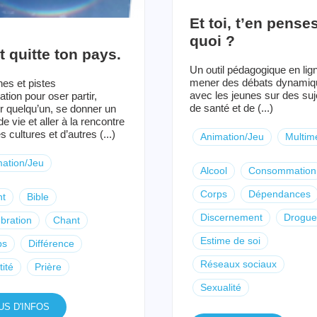
Et toi, t’en pense
quoi ?
t quitte ton pays.
Un outil pédagogique en lig
mener des débats dynamiq
hes et pistes
avec les jeunes sur des suj
ation pour oser partir,
de santé et de (...)
r quelqu’un, se donner un
de vie et aller à la rencontre
s cultures et d’autres (...)
Animation/Jeu
Multim
ation/Jeu
Alcool
Consommation
Corps
Dépendances
nt
Bible
Discernement
Drogue
bration
Chant
Estime de soi
ps
Différence
Réseaux sociaux
tité
Prière
Sexualité
US D'INFOS