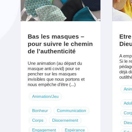
Bas les masques –
Etre
pour suivre le chemin
Dieu
de l’authenticité
A empr
Si le r
Une animation (au départ du
pédago
masque anti covid) pour se
déjà d
pencher sur les masques
outilthè
invisibles que nous portons et
nous empêche d’être (...)
Anim
Animation/Jeu
Ado
Bonheur
Communication
Cor
Corps
Discernement
Die
Engagement
Espérance