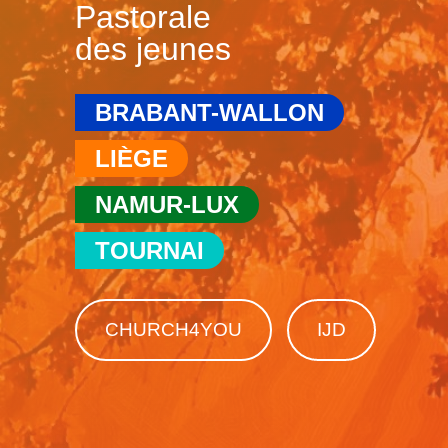
Pastorale
des jeunes
BRABANT-WALLON
LIÈGE
NAMUR-LUX
TOURNAI
CHURCH4YOU
IJD