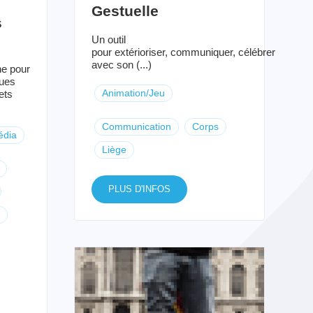
Gestuelle
s
Un outil
pour extérioriser, communiquer, célébrer
avec son (...)
ne pour
ues
Animation/Jeu
ets
Communication
Corps
édia
Liège
PLUS D'INFOS