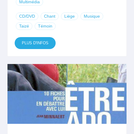
Multimédia
CD/DVD
Chant
Liège
Musique
Taizé
Témoin
PLUS D'INFOS