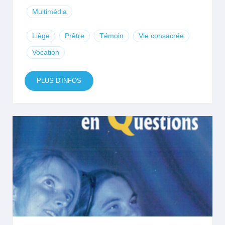
Multimédia
Liège
Prêtre
Témoin
Vie consacrée
Vocation
PLUS D'INFOS