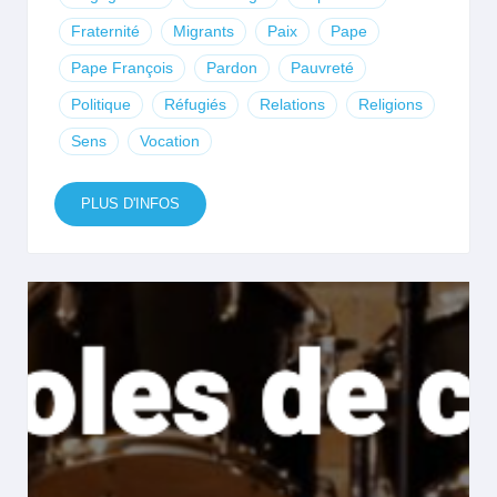
Fraternité
Migrants
Paix
Pape
Pape François
Pardon
Pauvreté
Politique
Réfugiés
Relations
Religions
Sens
Vocation
PLUS D'INFOS