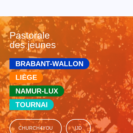
Pastorale
des jeunes
BRABANT-WALLON
LIÈGE
NAMUR-LUX
TOURNAI
CHURCH4YOU
IJD