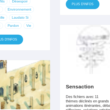
lits
Désespoir
PLUS D'INFOS
u
Environnement
lle
Laudato Si
t
Pardon
Vie
US D'INFOS
Sensaction
Des fichiers avec 11
thèmes déclinés en grands 
animations itinérantes, déba
réflexions, créations artisti