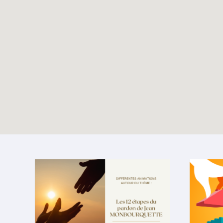
Écho du pélé jeunes
TOUTES LES ACTUALITÉS
Lourdes 2024
Enable map filtering