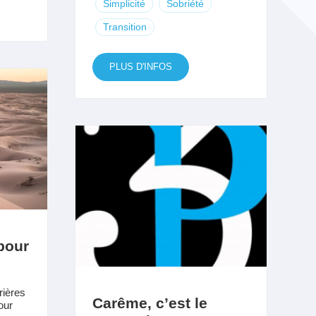
Simplicité
Sobriété
Transition
PLUS D'INFOS
 pour
rières
Carême, c’est le
our