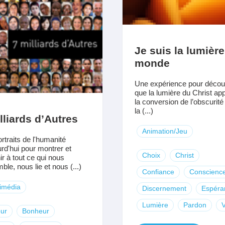
Je suis la lumièr
monde
Une expérience pour découv
que la lumière du Christ app
la conversion de l’obscurité
la (...)
lliards d’Autres
Animation/Jeu
rtraits de l'humanité
urd'hui pour montrer et
Choix
Christ
ir à tout ce qui nous
ble, nous lie et nous (...)
Confiance
Conscienc
imédia
Discernement
Espéra
Lumière
Pardon
V
ur
Bonheur