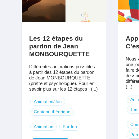
Les 12 étapes du
Appo
pardon de Jean
C’es
MONBOURQUETTE
Nous v
une jo
Différentes animations possibles
faire d
à partir des 12 étapes du pardon
dessou
de Jean MONBOURQUETTE
différ
(prêtre et psychologue). Pour en
(...)
savoir plus sur les 12 étapes : (...)
Anim
Animation/Jeu
Temp
Contenu théorique
Com
Animation
Pardon
Par