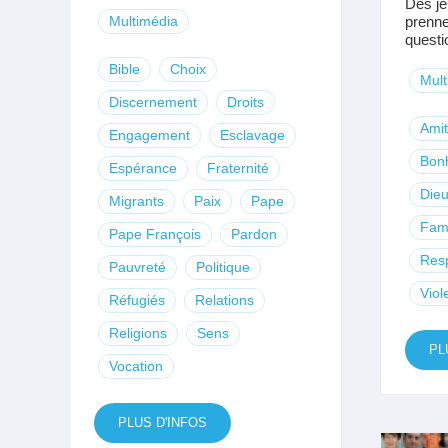
Des je
Multimédia
prenne
questio
Bible
Choix
Mult
Discernement
Droits
Amit
Engagement
Esclavage
Bon
Espérance
Fraternité
Die
Migrants
Paix
Pape
Fami
Pape François
Pardon
Res
Pauvreté
Politique
Viol
Réfugiés
Relations
Religions
Sens
PL
Vocation
PLUS D'INFOS