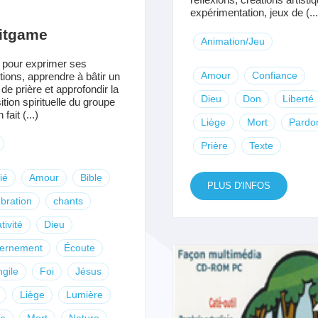
expérimentation, jeux de (...
ritgame
Animation/Jeu
 pour exprimer ses
Amour
Confiance
tions, apprendre à bâtir un
de prière et approfondir la
Dieu
Don
Liberté
ition spirituelle du groupe
fait (...)
Liège
Mort
Pardo
Prière
Texte
ié
Amour
Bible
PLUS D'INFOS
bration
chants
tivité
Dieu
cernement
Écoute
gile
Foi
Jésus
Liège
Lumière
ie
Mort
Nature