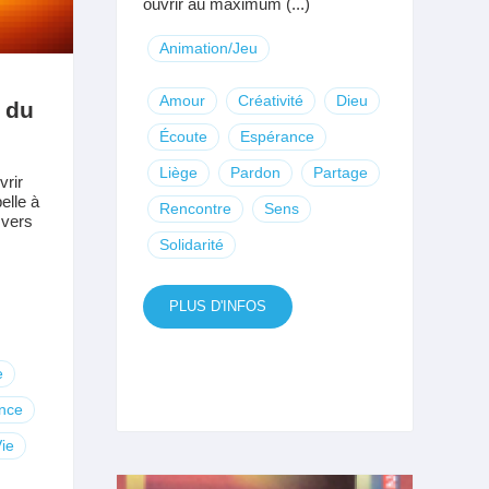
ouvrir au maximum (...)
Animation/Jeu
Amour
Créativité
Dieu
e du
Écoute
Espérance
Liège
Pardon
Partage
rir
elle à
Rencontre
Sens
 vers
Solidarité
PLUS D'INFOS
e
nce
ie