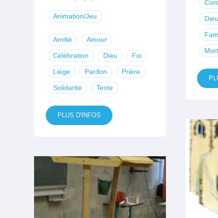
Conf
Animation/Jeu
Die
Fami
Amitié
Amour
Mor
Célébration
Dieu
Foi
Liège
Pardon
Prière
PL
Solidarité
Texte
PLUS D'INFOS