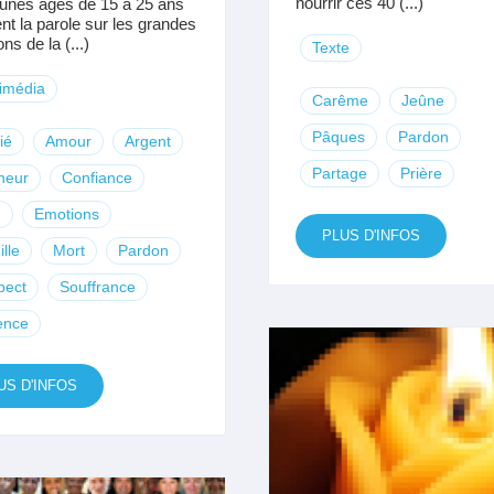
nourrir ces 40 (...)
unes âgés de 15 à 25 ans
nt la parole sur les grandes
ns de la (...)
Texte
imédia
Carême
Jeûne
Pâques
Pardon
ié
Amour
Argent
Partage
Prière
heur
Confiance
u
Emotions
PLUS D'INFOS
lle
Mort
Pardon
pect
Souffrance
ence
US D'INFOS