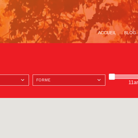
ACCUEIL
BLOG
11a
ompagnement
Avec Carlo Acutis. En
Le Service de la
Miracle Eucharistique
TOUS LE
V
ituel
route pour le Jubilé de
Pastorale des Jeunes
& présence réelle
«
l’Espérance
de Bruxelles
p