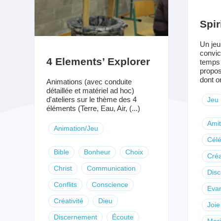
Spi
Un jeu
convic
4 Elements’ Explorer
temps 
propos
dont on 
Animations (avec conduite
détaillée et matériel ad hoc)
d'ateliers sur le thème des 4
Jeu
éléments (Terre, Eau, Air, (...)
Amit
Animation/Jeu
Célé
Bible
Bonheur
Choix
Créa
Christ
Communication
Dis
Conflits
Conscience
Evan
Créativité
Dieu
Joie
Discernement
Écoute
Mar