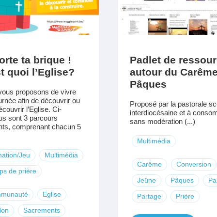
rte ta brique !
Padlet de ressou
t quoi l’Eglise?
autour du Carême
Pâques
ous proposons de vivre
urnée afin de découvrir ou
Proposé par la pastorale sc
écouvrir l’Eglise. Ci-
interdiocésaine et à cons
s sont 3 parcours
sans modération (...)
ents, comprenant chacun 5
Multimédia
ation/Jeu
Multimédia
Carême
Conversion
s de prière
Jeûne
Pâques
Pa
munauté
Eglise
Partage
Prière
don
Sacrements