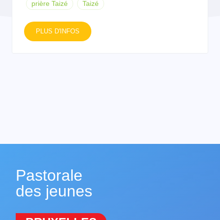
prière Taizé
Taizé
PLUS D'INFOS
Pastorale
des jeunes