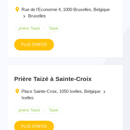
Rue de l'Economie 4, 1000 Bruxelles, Belgique
Bruxelles
keyboard_arrow_right
prière Taizé
Taizé
PLUS D'INFOS
Prière Taizé à Sainte-Croix
Place Sainte-Croix, 1050 Ixelles, Belgique
keyboard_arrow_right
Ixelles
prière Taizé
Taizé
PLUS D'INFOS