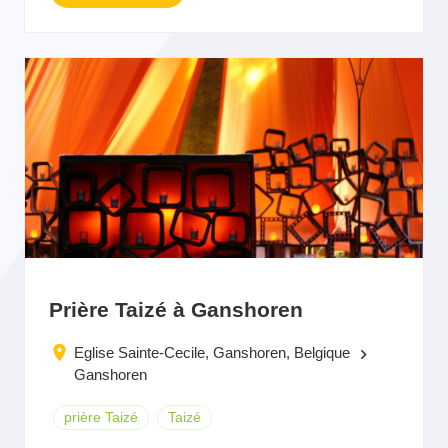
Prière Taizé à Ganshoren
Eglise Sainte-Cecile, Ganshoren, Belgique
keyboard_arrow_right
Ganshoren
prière Taizé
Taizé