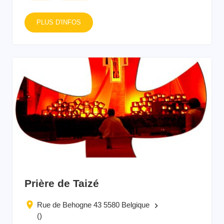
PLUS D'INFOS
Prière de Taizé
Rue de Behogne 43 5580 Belgique
keyboard_arrow_right
()