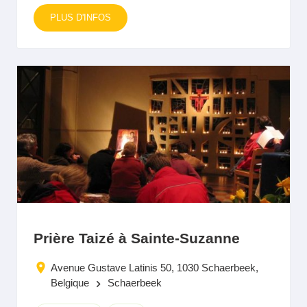
PLUS D'INFOS
Prière Taizé à Sainte-Suzanne
Avenue Gustave Latinis 50, 1030 Schaerbeek,
Belgique
Schaerbeek
keyboard_arrow_right