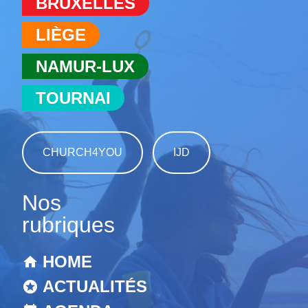
BRUXELLES
LIÈGE
NAMUR-LUX
TOURNAI
CHURCH4YOU
IJD
Nos
rubriques
HOME
ACTUALITÉS