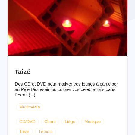
Taizé
Des CD et DVD pour motiver vos jeunes à participer
au Pélé Diocésain ou colorer vos célébrations dans
l’esprit (...)
Multimédia
CD/DVD
Chant
Liège
Musique
Taizé
Témoin