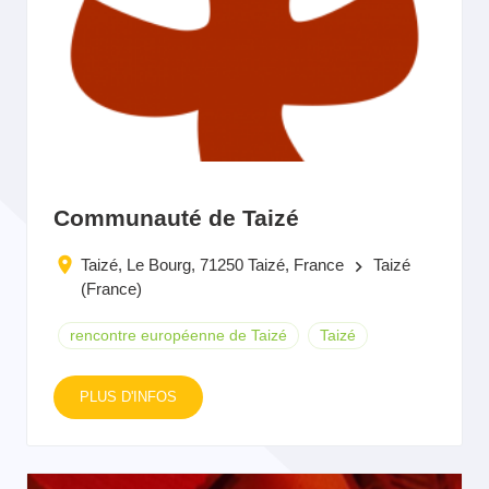
Communauté de Taizé
Taizé, Le Bourg, 71250 Taizé, France
Taizé
keyboard_arrow_right
(France)
rencontre européenne de Taizé
Taizé
PLUS D'INFOS