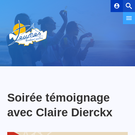
account_circle
Soirée témoignage
avec Claire Dierckx