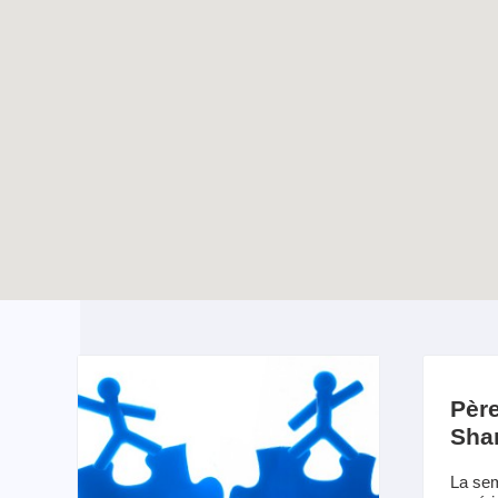
Les 800 ans de
TOUTES LES ACTUALITÉS
l’église Saint-Nicolas
avec les jeunes de la
Hulpe
Enable map filtering
Pèr
Shar
La sem