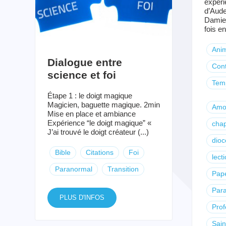
expéri
d’Aude
Damien
fois en
Anim
Dialogue entre
Cont
science et foi
Temp
Étape 1 : le doigt magique
Magicien, baguette magique. 2min
Amo
Mise en place et ambiance
Expérience “le doigt magique” «
chap
J’ai trouvé le doigt créateur (...)
dioc
Bible
Citations
Foi
lect
Paranormal
Transition
Pape
Par
PLUS D'INFOS
Prof
Sai