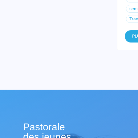
sema
Tran
PL
Pastorale
des jeunes