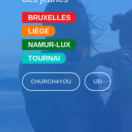
BRUXELLES
LIÈGE
NAMUR-LUX
TOURNAI
CHURCH4YOU
IJD