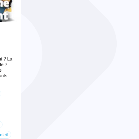
nt ? La
le ?
e
nts.
oleil