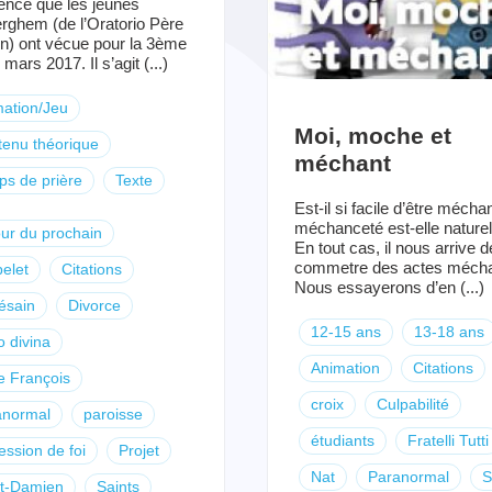
ence que les jeunes
rghem (de l’Oratorio Père
) ont vécue pour la 3ème
 mars 2017. Il s’agit (...)
ation/Jeu
Moi, moche et
enu théorique
méchant
s de prière
Texte
Est-il si facile d’être mécha
méchanceté est-elle naturel
ur du prochain
En tout cas, il nous arrive d
commetre des actes mécha
elet
Citations
Nous essayerons d’en (...)
ésain
Divorce
12-15 ans
13-18 ans
io divina
Animation
Citations
 François
croix
Culpabilité
anormal
paroisse
étudiants
Fratelli Tutti
ession de foi
Projet
Nat
Paranormal
S
nt-Damien
Saints