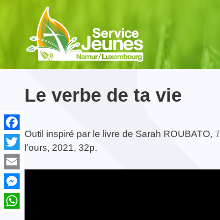
NE MANQUEZ PAS...
NE MANQUEZ PAS...
Le verbe de ta vie
Outil inspiré par le livre de Sarah ROUBATO,
T
Facebook
l’ours, 2021, 32p.
Twitter
Cahier de vacances
Maredsous Sound Festival
Contact & Équipe
Formation Croisillon
Cahier de vacances
Camp Prière et
Acc
2026
Montagne
spir
28-07-2027
07-07-2026
Email
28-08-2026
Messenger
WhatsApp