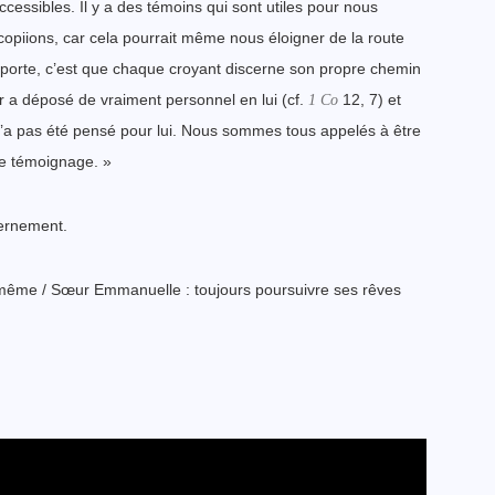
essibles. Il y a des témoins qui sont utiles pour nous
opiions, car cela pourrait même nous éloigner de la route
mporte, c’est que chaque croyant discerne son propre chemin
r a déposé de vraiment personnel en lui (cf.
1 Co
12, 7) et
 n’a pas été pensé pour lui. Nous sommes tous appelés à être
de témoignage. »
cernement.
i-même / Sœur Emmanuelle : toujours poursuivre ses rêves