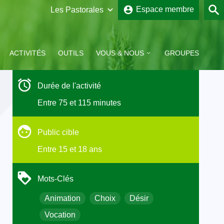
account_circle
Espace membre
Brabant-Wallon
Bruxelles
ACTIVITÉS
OUTILS
VOUS & NOUS
GROUPES
Liège
Durée de l'activité
Tournai
Entre 75 et 115 minutes
Public cible
Entre 15 et 18 ans
S ARTICLES
ivre le Jubilé 2025
Week-end Jeunes
JMJ Local 2024
Routes au Coeur d’Or
 Pèlerins
d’espérance » :
Mots-Clés
ropositions pour les
jeunes
Animation
Choix
Désir
Vocation