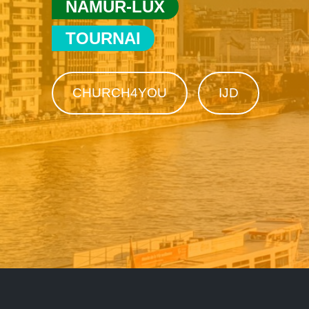
NAMUR-LUX
TOURNAI
CHURCH4YOU
IJD