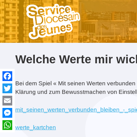
NE MANQUEZ PAS...
Welche Werte mir wic
Bei dem Spiel « Mit seinen Werten verbunden 
Facebook
Klärung und zum Bewusstmachen von Einstel
Twitter
On change de site web !
Rassemblement
Contact & Équipe
Laudato Si’
Formation Croisillon
Avec Carlo Acutis. En
Gro
Acc
Diocésain des Jeunes
route pour le Jubilé de
Gau
spir
16-02-2021
2017
l’Espérance
mit_seinen_werten_verbunden_bleiben_-_spi
Email
Messenger
werte_kartchen
WhatsApp