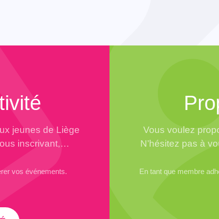
ivité
Pro
aux jeunes de Liège
Vous voulez propo
vous inscrivant,…
N’hésitez pas à vo
érer vos événements.
En tant que membre adhér