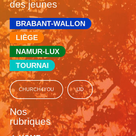
des jeunes
BRABANT-WALLON
LIÈGE
NAMUR-LUX
TOURNAI
CHURCH4YOU
IJD
Nos
rubriques