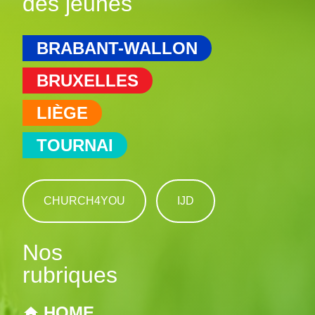
des jeunes
BRABANT-WALLON
BRUXELLES
LIÈGE
TOURNAI
CHURCH4YOU
IJD
Nos
rubriques
HOME