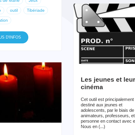
es de Marie
Jeux
e
outil
Tibériade
tion
US D'INFOS
Les jeunes et leu
cinéma
Cet outil est principalement
destiné aux jeunes et
adolescents, par le biais de
animateurs, professeurs, et
personne en contact avec e
Nous en (...)