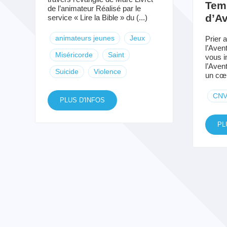
Tem
de l’animateur Réalisé par le
d’A
service « Lire la Bible » du (...)
animateurs jeunes
Jeux
Prier 
l’Aven
Miséricorde
Saint
vous i
l’Aven
Suicide
Violence
un cœu
CN
PLUS D'INFOS
PL