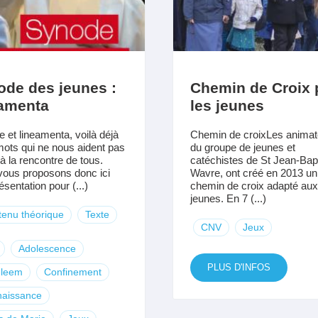
ode des jeunes :
Chemin de Croix 
eamenta
les jeunes
 et lineamenta, voilà déjà
Chemin de croixLes animat
ots qui ne nous aident pas
du groupe de jeunes et
 à la rencontre de tous.
catéchistes de St Jean-Bapt
ous proposons donc ici
Wavre, ont créé en 2013 un
sentation pour (...)
chemin de croix adapté aux
jeunes. En 7 (...)
enu théorique
Texte
CNV
Jeux
Adolescence
PLUS D'INFOS
hleem
Confinement
naissance