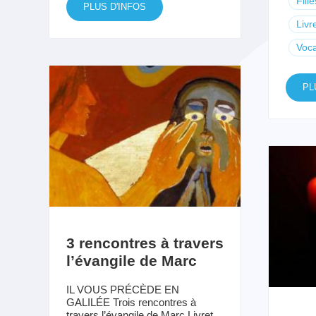
Fill
PLUS D'INFOS
Livr
Voca
PL
3 rencontres à travers
l’évangile de Marc
IL VOUS PRÉCÈDE EN
GALILÉE Trois rencontres à
travers l’évangile de Marc Livret