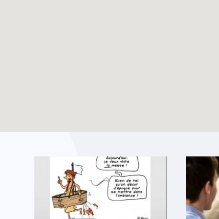
Dossier vacances –
TOUTES LES ACTUALITÉS
Eté 2025
Enable map filtering