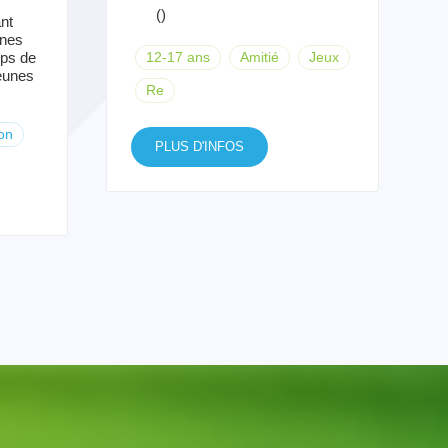
()
nt
unes
mps de
12-17 ans
Amitié
Jeux
jeunes
Re
on
PLUS D'INFOS