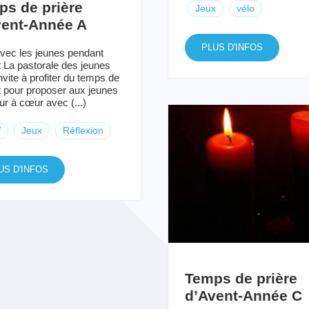
ps de prière
Jeux
vélo
vent-Année A
PLUS D'INFOS
avec les jeunes pendant
t La pastorale des jeunes
nvite à profiter du temps de
t pour proposer aux jeunes
r à cœur avec (...)
V
Jeux
Réflexion
US D'INFOS
Temps de prière
d’Avent-Année C