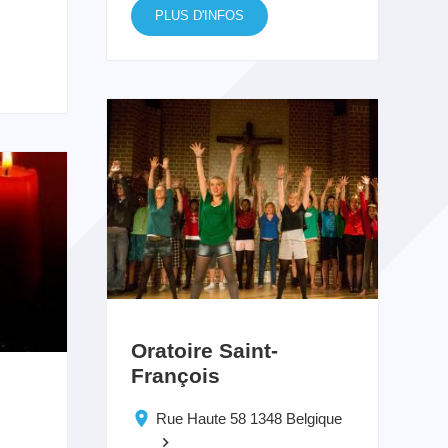
PLUS D'INFOS
Oratoire Saint-
François
Rue Haute 58 1348 Belgique
keyboard_arrow_right