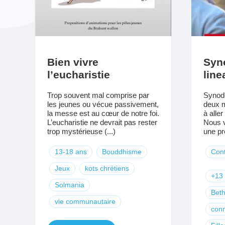
Bien vivre
Syn
l’eucharistie
lin
Trop souvent mal comprise par
Synode
les jeunes ou vécue passivement,
deux m
la messe est au cœur de notre foi.
à aller
L’eucharistie ne devrait pas rester
Nous v
trop mystérieuse (...)
une pré
13-18 ans
Bouddhisme
Cont
Jeux
kots chrétiens
+13
Solmania
Bet
vie communautaire
con