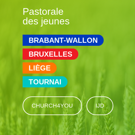
Pastorale
des jeunes
BRABANT-WALLON
BRUXELLES
LIÈGE
TOURNAI
CHURCH4YOU
IJD