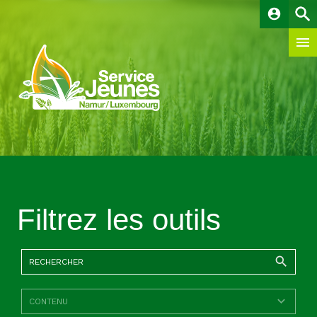
account_circle
Filtrez les outils