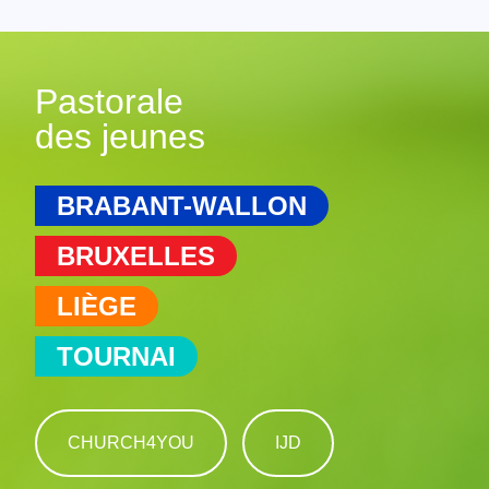
Pastorale
des jeunes
BRABANT-WALLON
BRUXELLES
LIÈGE
TOURNAI
CHURCH4YOU
IJD