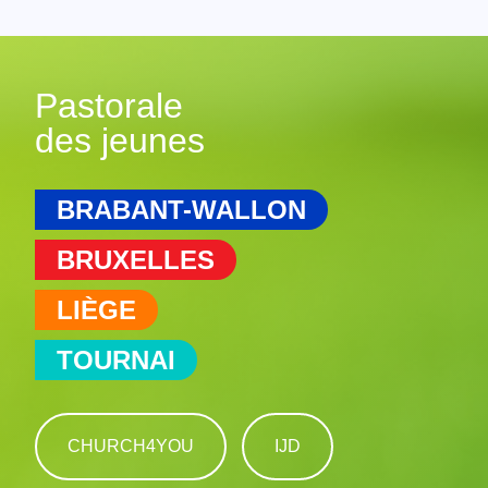
Pastorale
des jeunes
BRABANT-WALLON
BRUXELLES
LIÈGE
TOURNAI
CHURCH4YOU
IJD